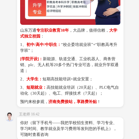
>就业+技能
学费咨询＞
咨询详情＞
学制：3年制
山东万通
专注职业教育38年
，大品牌，值得信赖，
大学
智能焊接技术工程师
式独立校园
：
>享企业助学活动
>就业+技能
1、
初中/高中/中职生：
“校企委培就业班”+“职教高考升
学班”；
学费咨询＞
咨询详情＞
[学院开设]：
新能源、轨道交通、工业机器人、商务营
学制：3年制
销、plc、无人机等20多个热门专业可选，就业升学双通
道；
汽车新能源与智能网联工程师
2、
大学生：
短期高技能培训+就业安置；
>工学交替
>就业+技能
3、
短期就业：
高技能就业培训（20天起）、PLC电气自
动化（30天起）、电工、焊接技术（7天起）；
学费咨询＞
咨询详情＞
预约来校参观，
济南免费接站，享路费补贴
！
学制：3年制
王老师 16:42
无人机+AI应用工程师
>毕业前岗前强化训练
你好（留下手机号——我把学校招生资料、学习专业、
>就业+技能
学习时间、教学就业及学习费用等发到您的手机上），
可随时查看咨询
学费咨询＞
咨询详情＞