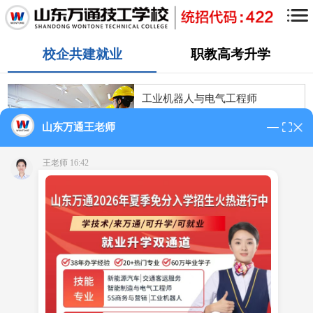
校企共建就业
职教高考升学
工业机器人与电气工程师
>企业技术总监定期授课
>就业+技能
山东万通王老师
点
学费咨询＞
咨询详情＞
击
免
学制：3年制
王老师 16:42
费
通
话
新能源汽车检测与维修工程师
>男生热选
>就业+技能
学费咨询＞
咨询详情＞
学制：3年制
现代交通服务
>女生热选