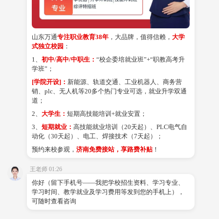
的宣传词儿
山东万通技工学校好吗？
山东万通
专注职业教育38年
，大品牌，值得信赖，
大学
式独立校园
：
1、
初中/高中/中职生：
“校企委培就业班”+“职教高考升
学班”；
山东万通汽车学院在哪里
[学院开设]：
新能源、轨道交通、工业机器人、商务营
销、plc、无人机等20多个热门专业可选，就业升学双通
道；
2、
大学生：
短期高技能培训+就业安置；
3、
短期就业：
高技能就业培训（20天起）、PLC电气自
山东万通汽车学院地址
动化（30天起）、电工、焊接技术（7天起）；
预约来校参观，
济南免费接站，享路费补贴
！
王老师 01:26
共
1
页
6
条记录
你好（留下手机号——我把学校招生资料、学习专业、
学习时间、教学就业及学习费用等发到您的手机上），
可随时查看咨询
预约初中就业班名额
在线咨询