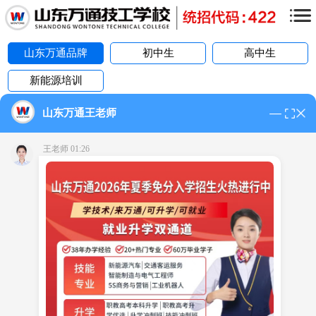
山东万通品牌
初中生
高中生
新能源培训
当前位置:
主页
>
问答模块
山东万通王老师
点
击
山东万通技工学校怎么样
免
王老师 01:26
费
通
话
山东万通技工学校靠谱吗？
山东万通技工学校好吗？咱们今天
就聊点实在的，不整那些虚头巴脑